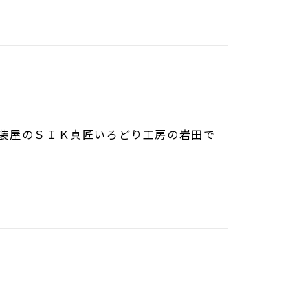
塗装屋のＳＩＫ真匠いろどり工房の岩田で