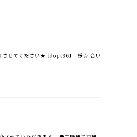
てください★ ldopt361 様☆ 合い
介させていただきます。 ●二階建て戸建