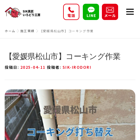
コ
メニ
ン
テ
ン
ホーム
»
施工実績
»
【愛媛県松山市】コーキング作業
施工実績
事業内容
プラン・価格
ツ
へ
ス
【愛媛県松山市】コーキング作業
お客様の声
新着情報
会社概要
採用情報
キ
投稿日:
2025-04-11
投稿者:
SIK-IRODORI
ッ
プ