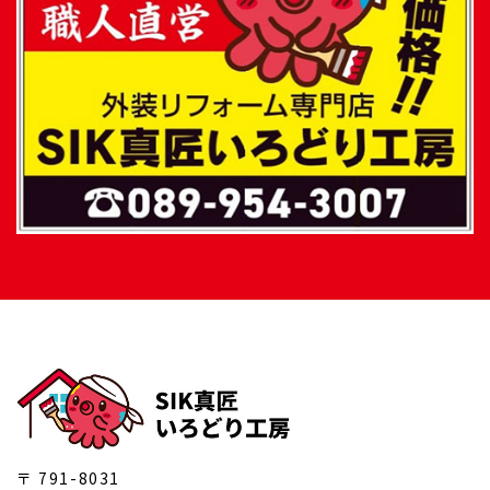
〒 791-8031