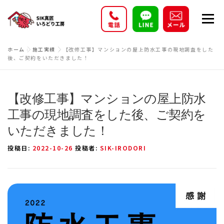
コ
メニ
ン
テ
ン
ホーム
»
施工実績
»
【改修工事】マンションの屋上防水工事の現地調査をした
施工実績
事業内容
プラン・価格
ツ
後、ご契約をいただきました！
へ
ス
お客様の声
新着情報
会社概要
採用情報
【改修工事】マンションの屋上防水
キ
工事の現地調査をした後、ご契約を
ッ
プ
いただきました！
投稿日:
2022-10-26
投稿者:
SIK-IRODORI