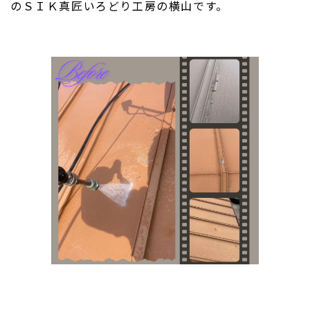
のＳＩＫ真匠いろどり工房の横山です。