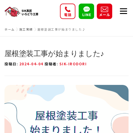
コ
メニ
ン
テ
ン
ホーム
»
施工実績
»
屋根塗装工事が始まりました♪
施工実績
事業内容
プラン・価格
ツ
へ
ス
屋根塗装工事が始まりました♪
お客様の声
新着情報
会社概要
採用情報
キ
投稿日:
2024-04-04
投稿者:
SIK-IRODORI
ッ
プ