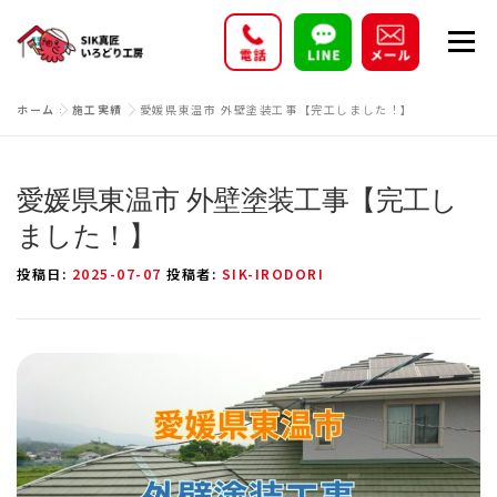
コ
メニ
ン
テ
ン
ホーム
»
施工実績
»
愛媛県東温市 外壁塗装工事【完工しました！】
施工実績
事業内容
プラン・価格
ツ
へ
ス
愛媛県東温市 外壁塗装工事【完工し
お客様の声
新着情報
会社概要
採用情報
キ
ました！】
ッ
投稿日:
2025-07-07
投稿者:
SIK-IRODORI
プ