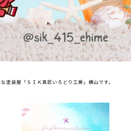
意な塗装屋「ＳＩＫ真匠いろどり工房」横山です。